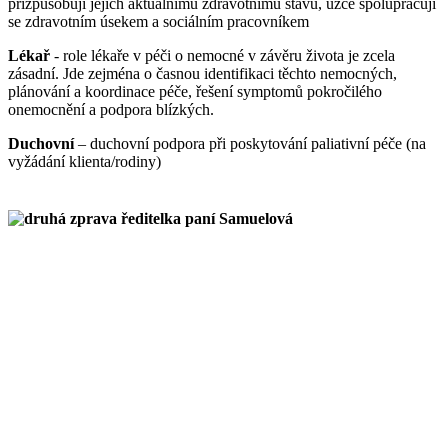
přizpůsobují jejich aktuálnímu zdravotnímu stavu, úzce spolupracují
se zdravotním úsekem a sociálním pracovníkem
Lékař
- role lékaře v péči o nemocné v závěru života je zcela
zásadní. Jde zejména o časnou identifikaci těchto nemocných,
plánování a koordinace péče, řešení symptomů pokročilého
onemocnění a podpora blízkých.
Duchovní
– duchovní podpora při poskytování paliativní péče (na
vyžádání klienta/rodiny)