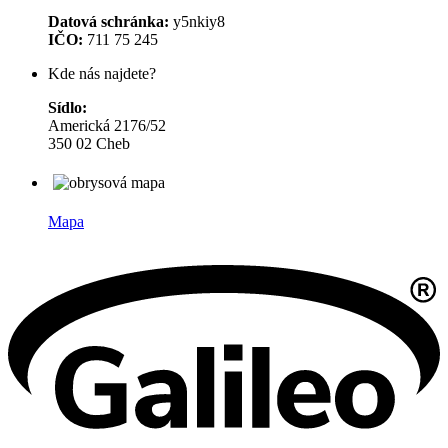
Datová schránka:
y5nkiy8
IČO:
711 75 245
Kde nás najdete?
Sídlo:
Americká 2176/52
350 02 Cheb
Mapa