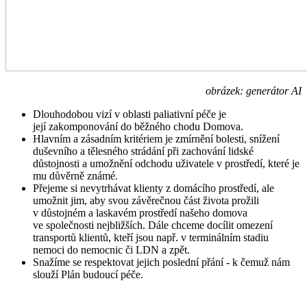
obrázek: generátor AI
Dlouhodobou vizí v oblasti paliativní péče je
její zakomponování do běžného chodu Domova.
Hlavním a zásadním kritériem je zmírnění bolesti, snížení
duševního a tělesného strádání při zachování lidské
důstojnosti a umožnění odchodu uživatele v prostředí, které je
mu důvěrně známé.
Přejeme si nevytrhávat klienty z domácího prostředí, ale
umožnit jim, aby svou závěrečnou část života prožili
v důstojném a laskavém prostředí našeho domova
ve společnosti nejbližších. Dále chceme docílit omezení
transportů klientů, kteří jsou např. v terminálním stadiu
nemoci do nemocnic či LDN a zpět.
Snažíme se respektovat jejich poslední přání - k čemuž nám
slouží Plán budoucí péče.