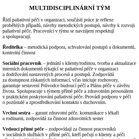
MULTIDISCIPLINÁRNÍ TÝM
Řídí paliativní péči v organizaci, součástí práce je reflexe
proběhlých případů, návrhy metodických postupů, návrhy k rozvoji
paliativní péče. Pracovníci v týmu se navzájem respektují
a spolupracují.
Ředitelka
– metodická podpora, schvalování postupů a dokumentů,
kontrolní činnost
Sociální pracovník
– jednání s klienty/rodinou, tvorba a aktualizace
interních dokumentů týkající se paliativní péče v organizaci
a dodržování nastavených procesů a postupů. Zodpovídá
za dostupnost získaných informací, včas iniciuje rozhovory,
garantuje sestavení Průvodce budoucí péčí a Plánu péče v závěru
života. Spolupracuje s týmem přímé péče a zdravotním personálem
v praktickém poskytování paliativní péče. Provádí podporu v péči
o pozůstalé a zprostředkování kontaktu s duchovním.
Vrchní sestra
– garant zdravotní péče, komunikace s lékaři
a rodinami, zodpovídá za činnost zdravotních sester
Vedoucí přímé péče
– zodpovídají za činnost pracovníků
v sociálních službách v přímé péči, kteří pečují o klienty a péči