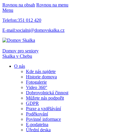
Rovnou na obsah
Rovnou na menu
Menu
Telefon:
351 012 420
E-mail:
socialni@domovskalka.cz
Domov pro seniory
Skalka
v Chebu
O nás
Kde nás najdete
Historie domova
Fotogalerie
Video 360°
Dobrovolnická činnost
Můžete nás podpořit
GDPR
Praxe a vzdělávání
Poděkování
Povinné informace
E-podatelna
Úřední deska