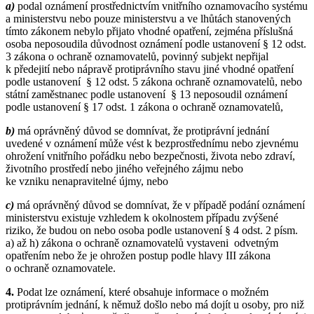
a)
podal oznámení prostřednictvím vnitřního oznamovacího systému
a ministerstvu nebo pouze ministerstvu a ve lhůtách stanovených
tímto zákonem nebylo přijato vhodné opatření, zejména příslušná
osoba neposoudila důvodnost oznámení podle ustanovení § 12 odst.
3 zákona o ochraně oznamovatelů, povinný subjekt nepřijal
k předejití nebo nápravě protiprávního stavu jiné vhodné opatření
podle ustanovení § 12 odst. 5 zákona ochraně oznamovatelů, nebo
státní zaměstnanec podle ustanovení § 13 neposoudil oznámení
podle ustanovení § 17 odst. 1 zákona o ochraně oznamovatelů,
b)
má oprávněný důvod se domnívat, že protiprávní jednání
uvedené v oznámení může vést k bezprostřednímu nebo zjevnému
ohrožení vnitřního pořádku nebo bezpečnosti, života nebo zdraví,
životního prostředí nebo jiného veřejného zájmu nebo
ke vzniku nenapravitelné újmy, nebo
c)
má oprávněný důvod se domnívat, že v případě podání oznámení
ministerstvu existuje vzhledem k okolnostem případu zvýšené
riziko, že budou on nebo osoba podle ustanovení § 4 odst. 2 písm.
a) až h) zákona o ochraně oznamovatelů vystaveni odvetným
opatřením nebo že je ohrožen postup podle hlavy III zákona
o ochraně oznamovatele.
4.
Podat lze oznámení, které obsahuje informace o možném
protiprávním jednání, k němuž došlo nebo má dojít u osoby, pro niž