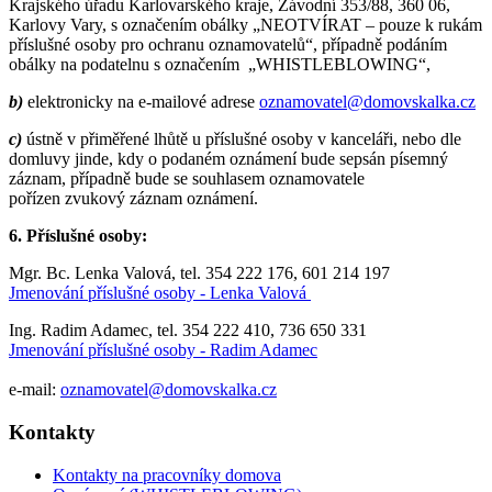
Krajského úřadu Karlovarského kraje, Závodní 353/88, 360 06,
Karlovy Vary, s označením obálky „NEOTVÍRAT – pouze k rukám
příslušné osoby pro ochranu oznamovatelů“, případně podáním
obálky na podatelnu s označením „WHISTLEBLOWING“,
b)
elektronicky na e-mailové adrese
oznamovatel@domovskalka.cz
c)
ústně v přiměřené lhůtě u příslušné osoby v kanceláři, nebo dle
domluvy jinde, kdy o podaném oznámení bude sepsán písemný
záznam, případně bude se souhlasem oznamovatele
pořízen zvukový záznam oznámení.
6. Příslušné osoby:
Mgr. Bc. Lenka Valová, tel. 354 222 176, 601 214 197
Jmenování příslušné osoby - Lenka Valová
Ing. Radim Adamec, tel. 354 222 410, 736 650 331
Jmenování příslušné osoby - Radim Adamec
e-mail:
oznamovatel@domovskalka.cz
Kontakty
Kontakty na pracovníky domova