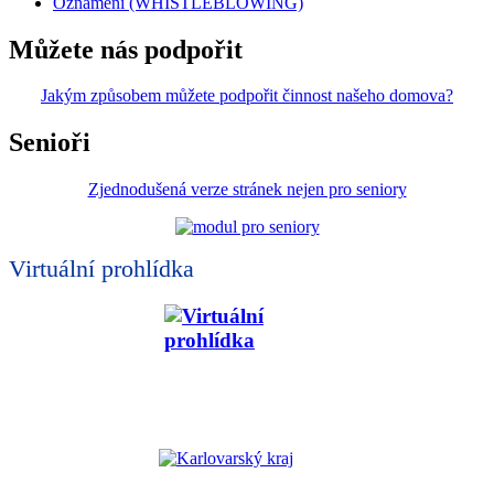
Oznámení (WHISTLEBLOWING)
Můžete nás podpořit
Jakým způsobem můžete podpořit činnost našeho domova?
Senioři
Zjednodušená verze stránek nejen pro seniory
Virtuální prohlídka