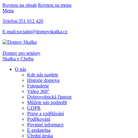
Rovnou na obsah
Rovnou na menu
Menu
Telefon:
351 012 420
E-mail:
socialni@domovskalka.cz
Domov pro seniory
Skalka
v Chebu
O nás
Kde nás najdete
Historie domova
Fotogalerie
Video 360°
Dobrovolnická činnost
Můžete nás podpořit
GDPR
Praxe a vzdělávání
Poděkování
Povinné informace
E-podatelna
Úřední deska