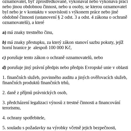
oznamovatel, byť zprostředkovaně, vykonával nebo vykonává práci
nebo jinou obdobnou činnost, nebo u osoby, se kterou oznamovatel
byl nebo je v kontaktu v souvislosti s výkonem práce nebo jiné
obdobné činnosti (ustanovení § 2 odst. 3 a odst. 4 zákona o ochraně
oznamovatelů), a které
a)
má znaky trestného činu,
b)
má znaky přestupku, za který zákon stanoví sazbu pokuty, jejíž
horní hranice je alespoň 100 000 Kč,
c)
porušuje tento zákon o ochraně oznamovatelů, nebo
d)
porušuje jiný právní předpis nebo předpis Evropské unie v oblasti
1. finančních služeb, povinného auditu a jiných ověřovacích služeb,
finančních produktů finančních trhů,
2. daně z příjmů právnických osob,
3. předcházení legalizaci výnosů z trestné činnosti a financování
terorismu,
4. ochrany spotřebitele,
5. souladu s požadavky na výrobky včetně jejich bezpečnosti,