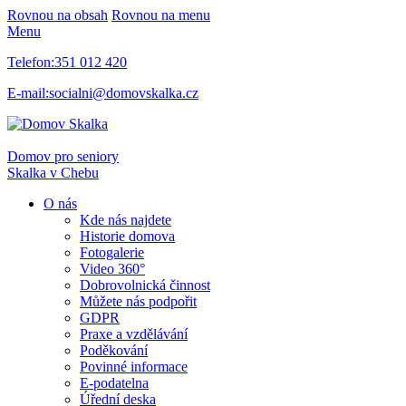
Rovnou na obsah
Rovnou na menu
Menu
Telefon:
351 012 420
E-mail:
socialni@domovskalka.cz
Domov pro seniory
Skalka
v Chebu
O nás
Kde nás najdete
Historie domova
Fotogalerie
Video 360°
Dobrovolnická činnost
Můžete nás podpořit
GDPR
Praxe a vzdělávání
Poděkování
Povinné informace
E-podatelna
Úřední deska