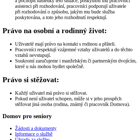
a pochopit následky této situace, poskytnou mu pracovníci
asistenci při rozhodování, pracovníci podporují uživatele
při rozhodování o způsobu, jakým mu bude služba
poskytována, a toto jeho rozhodnutí respektují.
Právo na osobní a rodinný život:
Uživatelé mají právo na kontakt s rodinou a přáteli.
Pracovníci respektují vzájemné vztahy uživatelů a do těchto
vztahů nevstupují.
Soukromí zaručujeme i manželským či partnerským dvojícím,
které u nás mohou bydlet společně.
Právo si stěžovat:
Každý uživatel má právo si stěžovat.
Pokud není uživatel schopen, může si v jeho prospěch
stěžovat jiná osoba (rodina, známý či pracovník Domova).
Domov pro seniory
Žádosti a dokumenty
Informace o službě
Úhrady za služby