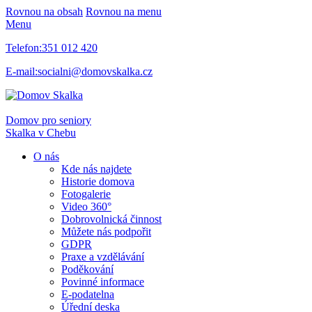
Rovnou na obsah
Rovnou na menu
Menu
Telefon:
351 012 420
E-mail:
socialni@domovskalka.cz
Domov pro seniory
Skalka
v Chebu
O nás
Kde nás najdete
Historie domova
Fotogalerie
Video 360°
Dobrovolnická činnost
Můžete nás podpořit
GDPR
Praxe a vzdělávání
Poděkování
Povinné informace
E-podatelna
Úřední deska