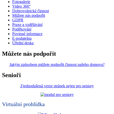
Fotogalerie
Video 360°
Dobrovolnická činnost
Můžete nás podpořit
GDPR
Praxe a vzdělávání
Poděkování
Povinné informace
E-podatelna
Úřední deska
Můžete nás podpořit
Jakým způsobem můžete podpořit činnost našeho domova?
Senioři
Zjednodušená verze stránek nejen pro seniory
Virtuální prohlídka