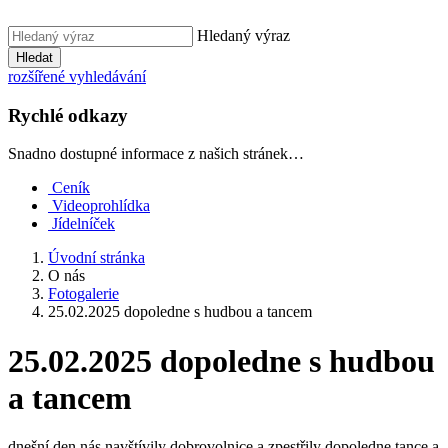
Hledaný výraz
Hledat
rozšířené vyhledávání
Rychlé odkazy
Snadno dostupné informace z našich stránek…
Ceník
Videoprohlídka
Jídelníček
Úvodní stránka
O nás
Fotogalerie
25.02.2025 dopoledne s hudbou a tancem
25.02.2025 dopoledne s hudbou
a tancem
dnešní den nás navštívily dobrovolnice a zpestřily dopoledne tance a