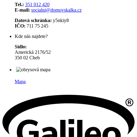
Tel.:
351 012 420
E-mail:
socialni@domovskalka.cz
Datová schránka:
y5nkiy8
IČO:
711 75 245
Kde nás najdete?
Sídlo:
Americká 2176/52
350 02 Cheb
Mapa