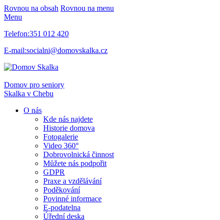
Rovnou na obsah
Rovnou na menu
Menu
Telefon:
351 012 420
E-mail:
socialni@domovskalka.cz
Domov pro seniory
Skalka
v Chebu
O nás
Kde nás najdete
Historie domova
Fotogalerie
Video 360°
Dobrovolnická činnost
Můžete nás podpořit
GDPR
Praxe a vzdělávání
Poděkování
Povinné informace
E-podatelna
Úřední deska