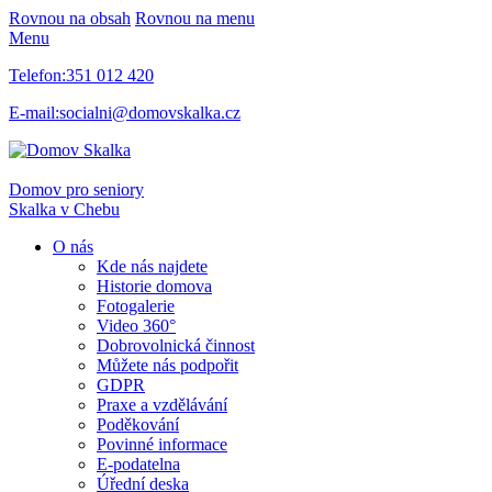
Rovnou na obsah
Rovnou na menu
Menu
Telefon:
351 012 420
E-mail:
socialni@domovskalka.cz
Domov pro seniory
Skalka
v Chebu
O nás
Kde nás najdete
Historie domova
Fotogalerie
Video 360°
Dobrovolnická činnost
Můžete nás podpořit
GDPR
Praxe a vzdělávání
Poděkování
Povinné informace
E-podatelna
Úřední deska