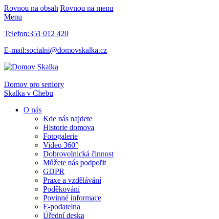
Rovnou na obsah
Rovnou na menu
Menu
Telefon:
351 012 420
E-mail:
socialni@domovskalka.cz
Domov pro seniory
Skalka
v Chebu
O nás
Kde nás najdete
Historie domova
Fotogalerie
Video 360°
Dobrovolnická činnost
Můžete nás podpořit
GDPR
Praxe a vzdělávání
Poděkování
Povinné informace
E-podatelna
Úřední deska