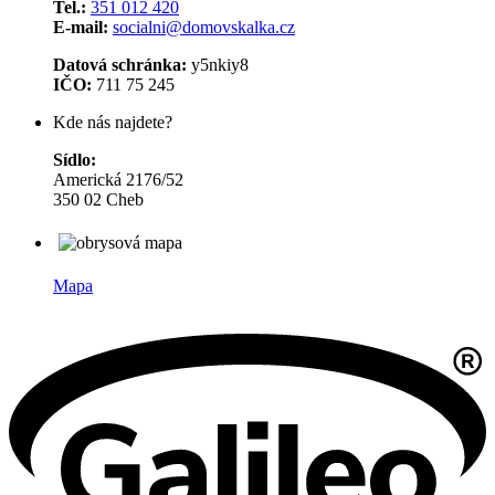
Tel.:
351 012 420
E-mail:
socialni@domovskalka.cz
Datová schránka:
y5nkiy8
IČO:
711 75 245
Kde nás najdete?
Sídlo:
Americká 2176/52
350 02 Cheb
Mapa